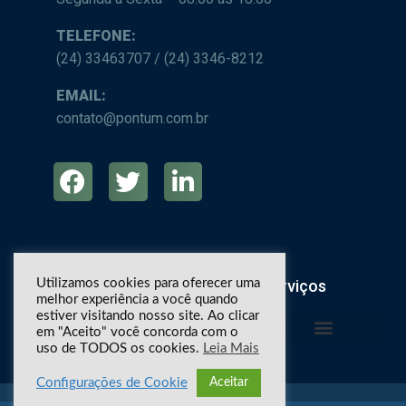
TELEFONE:
(24) 33463707 / (24) 3346-8212
EMAIL:
contato@pontum.com.br
Sobre Nós
Produtos
Serviços
Utilizamos cookies para oferecer uma
melhor experiência a você quando
estiver visitando nosso site. Ao clicar
em "Aceito" você concorda com o
uso de TODOS os cookies.
Leia Mais
Política de Privacidade
Relógios de Ponto
Controladores de Acesso
Acesso Veicular
Vendas e Locação
Configurações de Cookie
Aceitar