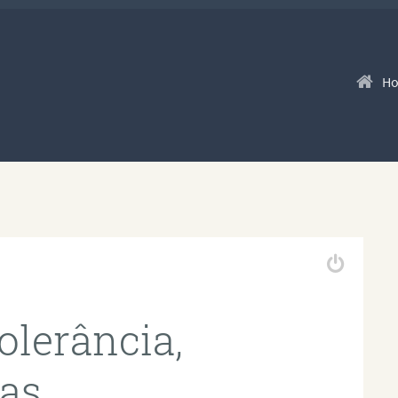
Pular p
H
olerância,
ras