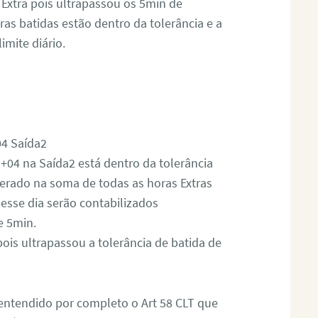
xtra pois ultrapassou os 5min de
ras batidas estão dentro da tolerância e a
mite diário.
04 Saída2
+04 na Saída2 está dentro da tolerância
perado na soma de todas as horas Extras
desse dia serão contabilizados
e 5min.
ois ultrapassou a tolerância de batida de
ntendido por completo o Art 58 CLT que