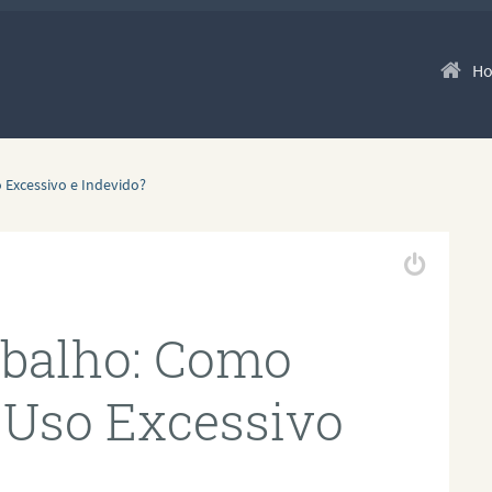
Pular p
H
 Excessivo e Indevido?
abalho: Como
 Uso Excessivo